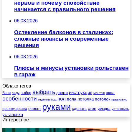
нервов и почему спокойствие
начинается с правильного решения
06.08.2026
Остекление балконов в сталинках:
сложные нюансы и современные
решения
06.08.2026
Плюсы и минусы установки рольставен
в гараж
Облако тегов
выбрать
инструкция
бани
двери
окна
виды
выбор
монтаж
особенности
пол
пола
потолка
потолок
отделка
под
правильно
руками
стен
ремонт
сделать
преимущества
укладка
установить
установка
Интересное