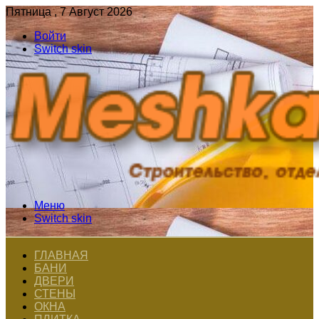
Пятница , 7 Август 2026
Войти
Switch skin
Меню
Switch skin
ГЛАВНАЯ
БАНИ
ДВЕРИ
СТЕНЫ
ОКНА