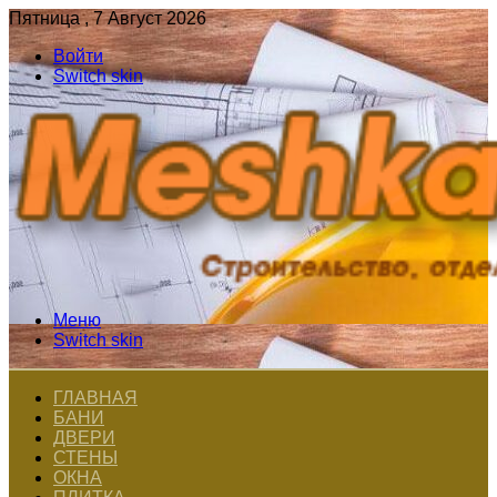
Пятница , 7 Август 2026
Войти
Switch skin
Меню
Switch skin
ГЛАВНАЯ
БАНИ
ДВЕРИ
СТЕНЫ
ОКНА