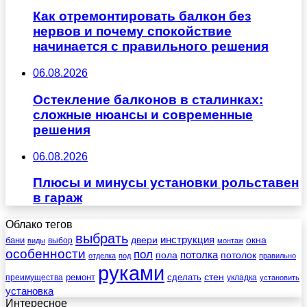
Как отремонтировать балкон без
нервов и почему спокойствие
начинается с правильного решения
06.08.2026
Остекление балконов в сталинках:
сложные нюансы и современные
решения
06.08.2026
Плюсы и минусы установки рольставен
в гараж
Облако тегов
выбрать
инструкция
бани
двери
окна
виды
выбор
монтаж
особенности
пол
пола
потолка
потолок
отделка
под
правильно
руками
стен
ремонт
сделать
преимущества
укладка
установить
установка
Интересное