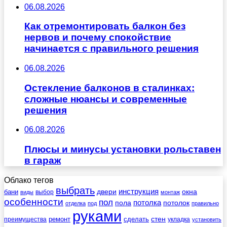
06.08.2026
Как отремонтировать балкон без
нервов и почему спокойствие
начинается с правильного решения
06.08.2026
Остекление балконов в сталинках:
сложные нюансы и современные
решения
06.08.2026
Плюсы и минусы установки рольставен
в гараж
Облако тегов
выбрать
инструкция
бани
двери
окна
виды
выбор
монтаж
особенности
пол
пола
потолка
потолок
отделка
под
правильно
руками
стен
ремонт
сделать
преимущества
укладка
установить