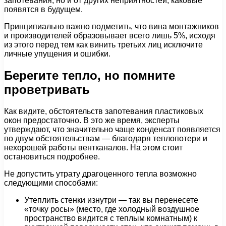
запотевания, но и от других неприятностей, каковые
появятся в будущем.
Принципиально важно подметить, что вина монтажников
и производителей образовывает всего лишь 5%, исходя
из этого перед тем как винить третьих лиц исключите
личные упущения и ошибки.
Берегите тепло, но помните
проветривать
Как видите, обстоятельств запотевания пластиковых
окон предостаточно. В это же время, эксперты
утверждают, что значительно чаще конденсат появляется
по двум обстоятельствам — благодаря теплопотери и
нехорошей работы вентканалов. На этом стоит
остановиться подробнее.
Не допустить утрату драгоценного тепла возможно
следующими способами:
Утеплить стенки изнутри — так вы перенесете
«точку росы» (место, где холодный воздушное
пространство видится с теплым комнатным) к