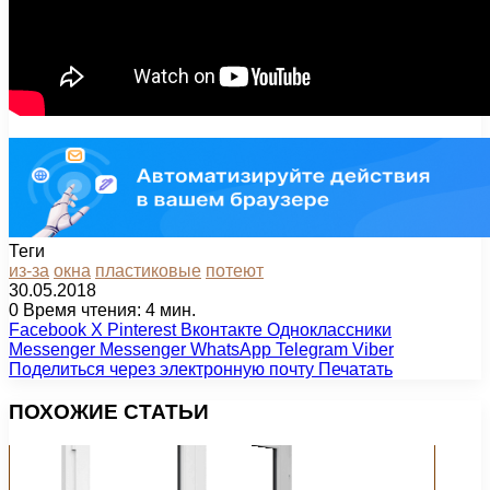
Теги
из-за
окна
пластиковые
потеют
30.05.2018
0
Время чтения: 4 мин.
Facebook
X
Pinterest
Вконтакте
Одноклассники
Messenger
Messenger
WhatsApp
Telegram
Viber
Поделиться через электронную почту
Печатать
ПОХОЖИЕ СТАТЬИ