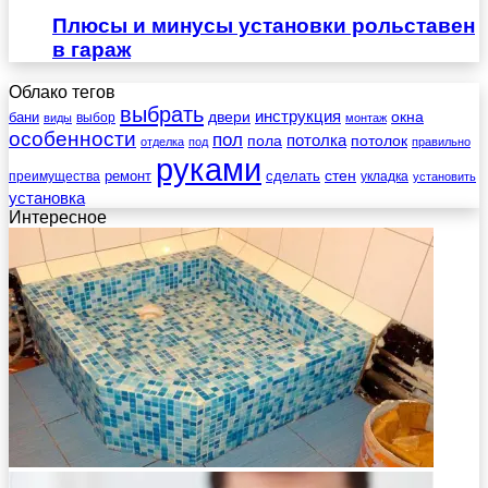
Плюсы и минусы установки рольставен
в гараж
Облако тегов
выбрать
инструкция
бани
двери
окна
виды
выбор
монтаж
особенности
пол
пола
потолка
потолок
отделка
под
правильно
руками
стен
ремонт
сделать
преимущества
укладка
установить
установка
Интересное