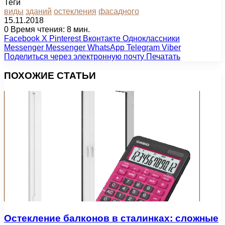
Теги
виды
зданий
остекления
фасадного
15.11.2018
0
Время чтения: 8 мин.
Facebook
X
Pinterest
Вконтакте
Одноклассники
Messenger
Messenger
WhatsApp
Telegram
Viber
Поделиться через электронную почту
Печатать
ПОХОЖИЕ СТАТЬИ
Остекление балконов в сталинках: сложные