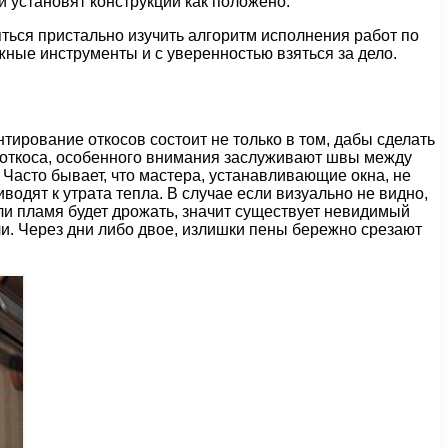
и установят конструкции как положено.
яться пристально изучить алгоритм исполнения работ по
жные инструменты и с уверенностью взяться за дело.
нтирование откосов состоит не только в том, дабы сделать
е откоса, особенного внимания заслуживают швы между
 Часто бывает, что мастера, устанавливающие окна, не
одят к утрата тепла. В случае если визуально не видно,
сли пламя будет дрожать, значит существует невидимый
и. Через дни либо двое, излишки пены бережно срезают