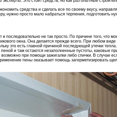
эксперты. Это стоит средств, но как раз опытные строител
кономить средства и сделать все по своему вкусу, направл
ру, нужно просто мало набраться терпения, подготовить ну
 и последовательно не так просто. По причине того, что мо
тикового окна. Она делается прежде всего. При любом вид
ольку это есть главной причиной последующей утечки тепла.
пеной и там остаются незаполненные пустоты, каковые прив
ка возможно при помощи зажигалки либо спички. В случае е
 применение пены оказывает помощь загерметизировать щел