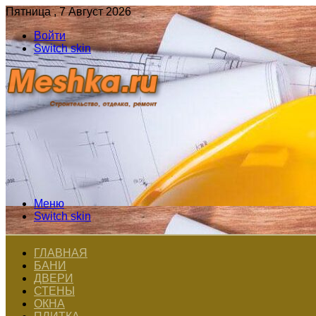
Пятница , 7 Август 2026
Войти
Switch skin
Меню
Switch skin
ГЛАВНАЯ
БАНИ
ДВЕРИ
СТЕНЫ
ОКНА