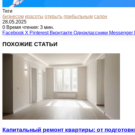
Теги
бизнесом
красоты
открыть
прибыльным
салон
28.05.2025
0
Время чтения: 3 мин.
Facebook
X
Pinterest
Вконтакте
Одноклассники
Messenger
ПОХОЖИЕ СТАТЬИ
Капитальный ремонт квартиры: от подготовк