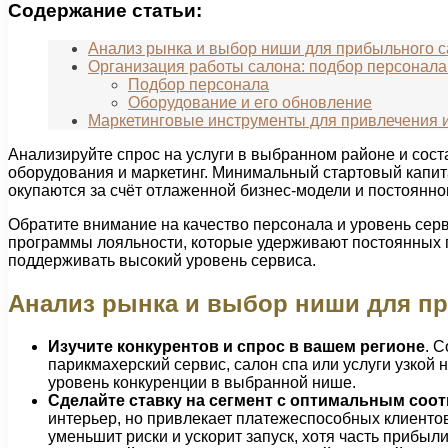
Содержание статьи:
Анализ рынка и выбор ниши для прибыльного с
Организация работы салона: подбор персонала
Подбор персонала
Оборудование и его обновление
Маркетинговые инструменты для привлечения 
Анализируйте спрос на услуги в выбранном районе и соста
оборудования и маркетинг. Минимальный стартовый капита
окупаются за счёт отлаженной бизнес-модели и постоянног
Обратите внимание на качество персонала и уровень сер
программы лояльности, которые удерживают постоянных п
поддерживать высокий уровень сервиса.
Анализ рынка и выбор ниши для п
Изучите конкурентов и спрос в вашем регионе
. 
парикмахерский сервис, салон спа или услуги узкой
уровень конкуренции в выбранной нише.
Сделайте ставку на сегмент с оптимальным со
интерьер, но привлекает платежеспособных клиентов
уменьшит риски и ускорит запуск, хотя часть прибыли