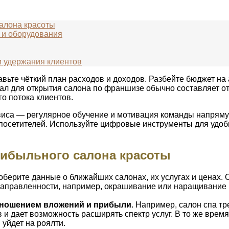
алона красоты
 и оборудования
и удержания клиентов
вьте чёткий план расходов и доходов. Разбейте бюджет на 
л для открытия салона по франшизе обычно составляет от 
о потока клиентов.
виса — регулярное обучение и мотивация команды напрямую
осетителей. Используйте цифровые инструменты для удобн
рибыльного салона красоты
Соберите данные о ближайших салонах, их услугах и ценах.
 направленности, например, окрашивание или наращивание 
отношением вложений и прибыли
. Например, салон спа т
 и дает возможность расширять спектр услуг. В то же вре
 уйдет на роялти.