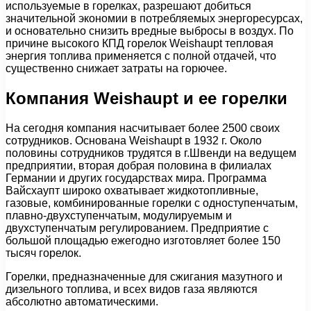
используемые в горелках, разрешают добиться
значительной экономии в потребляемых энергоресурсах,
и основательно снизить вредные выбросы в воздух. По
причине высокого КПД горелок Weishaupt тепловая
энергия топлива применяется с полной отдачей, что
существенно снижает затраты на горючее.
Компания Weishaupt и ее горелки
На сегодня компания насчитывает более 2500 своих
сотрудников. Основана Weishaupt в 1932 г. Около
половины сотрудников трудятся в г.Швенди на ведущем
предприятии, вторая добрая половина в филиалах
Германии и других государствах мира. Программа
Вайсхаупт широко охватывает жидкотопливные,
газовые, комбинированные горелки с одноступенчатым,
плавно-двухступенчатым, модулируемым и
двухступенчатым регулированием. Предприятие с
большой площадью ежегодно изготовляет более 150
тысяч горелок.
Горелки, предназначенные для сжигания мазутного и
дизельного топлива, и всех видов газа являются
абсолютно автоматическими.