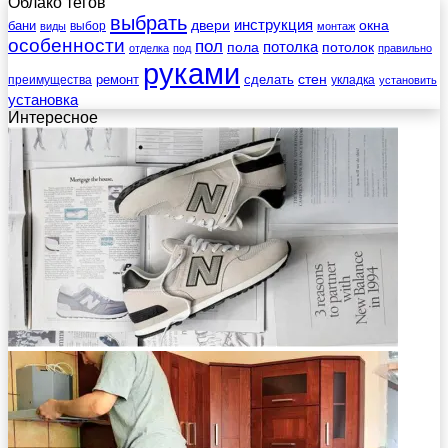
Облако тегов
выбрать
инструкция
бани
двери
окна
виды
выбор
монтаж
особенности
пол
пола
потолка
потолок
отделка
под
правильно
руками
стен
ремонт
сделать
преимущества
укладка
установить
установка
Интересное