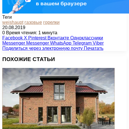
Теги
weishaupt
газовые
горелки
20.08.2019
0
Время чтения: 1 минута
Facebook
X
Pinterest
Вконтакте
Одноклассники
Messenger
Messenger
WhatsApp
Telegram
Viber
Поделиться через электронную почту
Печатать
ПОХОЖИЕ СТАТЬИ