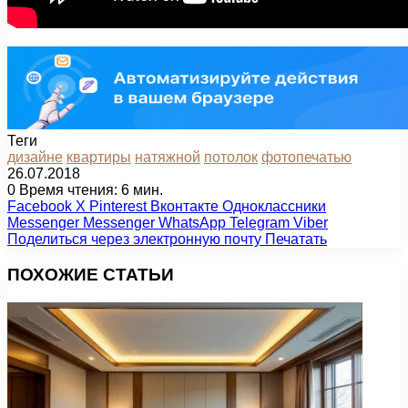
Теги
дизайне
квартиры
натяжной
потолок
фотопечатью
26.07.2018
0
Время чтения: 6 мин.
Facebook
X
Pinterest
Вконтакте
Одноклассники
Messenger
Messenger
WhatsApp
Telegram
Viber
Поделиться через электронную почту
Печатать
ПОХОЖИЕ СТАТЬИ