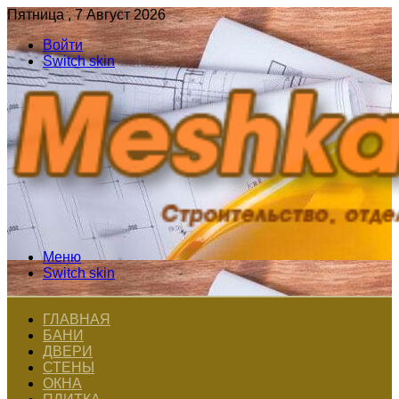
Пятница , 7 Август 2026
Войти
Switch skin
Меню
Switch skin
ГЛАВНАЯ
БАНИ
ДВЕРИ
СТЕНЫ
ОКНА