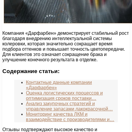
Компания «Дарфарбен» демонстрирует стабильный рост
благодаря внедрению интеллектуальной системы
колеровки, которая значительно сокращает время
подбора оттенков и повышает точность цветопередачи.
Для клиентов это означает сокращение брака и
улучшение конечного результата в отделке.
Содержание статьи:
Контактные данные компании
«Дарфарбен»
Оценка логистических процессов и
оптимизация сроков поставки…
Анализ закупочных стратегий и
управление запасами лакокрасочной…
Мониторинг качества ЛКМ и
взаимодействие с производителями и…
Отзывы подтверждают высокое качество и