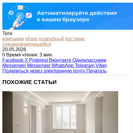
Теги
компании
обзор
подробный
поставке
специализирующейся
20.05.2026
0
Время чтения: 3 мин.
Facebook
X
Pinterest
Вконтакте
Одноклассники
Messenger
Messenger
WhatsApp
Telegram
Viber
Поделиться через электронную почту
Печатать
ПОХОЖИЕ СТАТЬИ