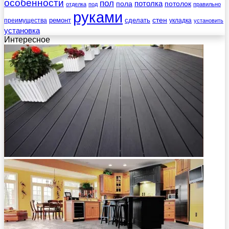
особенности
пол
пола
потолка
потолок
отделка
под
правильно
руками
стен
ремонт
сделать
преимущества
укладка
установить
установка
Интересное