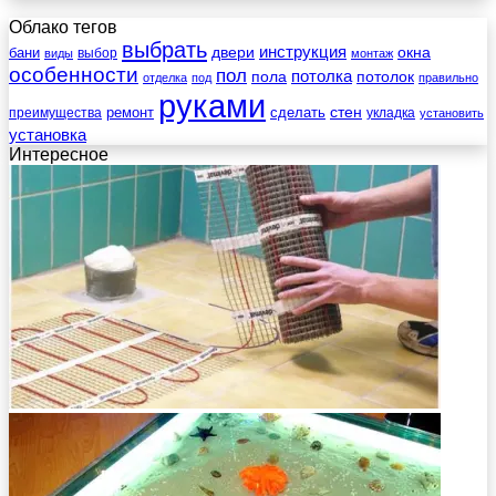
Облако тегов
выбрать
инструкция
бани
двери
окна
виды
выбор
монтаж
особенности
пол
пола
потолка
потолок
отделка
под
правильно
руками
стен
ремонт
сделать
преимущества
укладка
установить
установка
Интересное