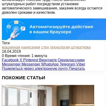
штукатурных работ посредством установки
автоматического замешивания, заказчик всегда остается
доволен сроками и качеством.
Теги
машинная
нанесения
стен
технология
штукатурка
18.04.2019
0
Время чтения: 1 минута
Facebook
X
Pinterest
Вконтакте
Одноклассники
Messenger
Messenger
WhatsApp
Telegram
Viber
Поделиться через электронную почту
Печатать
ПОХОЖИЕ СТАТЬИ