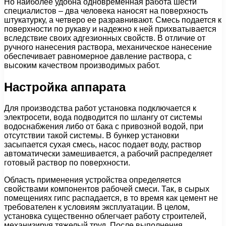
Но наиболее удобна одновременная работа шести
специалистов – два человека наносят на поверхность
штукатурку, а четверо ее разравнивают. Смесь подается к
поверхности по рукаву и надежно к ней прихватывается
вследствие своих адгезионных свойств. В отличие от
ручного нанесения раствора, механическое нанесение
обеспечивает равномерное давление раствора, с
высоким качеством производимых работ.
Настройка аппарата
Для производства работ установка подключается к
электросети, вода подводится по шлангу от системы
водоснабжения либо от бака с привозной водой, при
отсутствии такой системы. В бункер установки
засыпается сухая смесь, насос подает воду, раствор
автоматически замешивается, а рабочий распределяет
готовый раствор по поверхности.
Область применения устройства определяется
свойствами компонентов рабочей смеси. Так, в сырых
помещениях гипс распадается, в то время как цемент не
требователен к условиям эксплуатации. В целом,
установка существенно облегчает работу строителей,
механизируя тяжелый труд. После выполнения