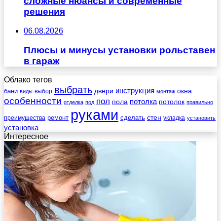
сложные нюансы и современные
решения
06.08.2026
Плюсы и минусы установки рольставен
в гараж
Облако тегов
выбрать
инструкция
бани
двери
окна
виды
выбор
монтаж
особенности
пол
пола
потолка
потолок
отделка
под
правильно
руками
стен
ремонт
сделать
преимущества
укладка
установить
установка
Интересное