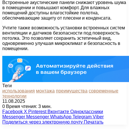
Встроенные акустические панели снижают уровень шума
в помещении и повышают комфорт. Для влажных
помещений доступны влагостойкие полотна,
обеспечивающие защиту от плесени и конденсата.
Учтите также возможность установки встроенных систем
вентиляции и датчиков безопасности под поверхность
потолка. Это позволяет сохранить эстетичный вид,
одновременно улучшая микроклимат и безопасность в
помещении.
Теги
использования
монтажа
преимущества
современные
технологии
11.08.2025
0
Время чтения: 3 мин.
Facebook
X
Pinterest
Вконтакте
Одноклассники
Messenger
Messenger
WhatsApp
Telegram
Viber
Поделиться через электронную почту
Печатать