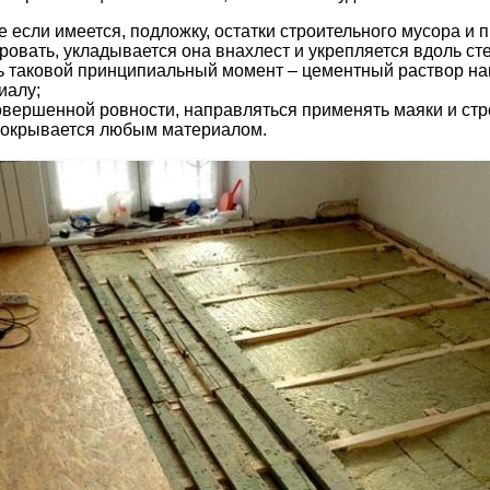
 если имеется, подложку, остатки строительного мусора и 
овать, укладывается она внахлест и укрепляется вдоль сте
ть таковой принципиальный момент – цементный раствор н
иалу;
овершенной ровности, направляться применять маяки и стр
 покрывается любым материалом.