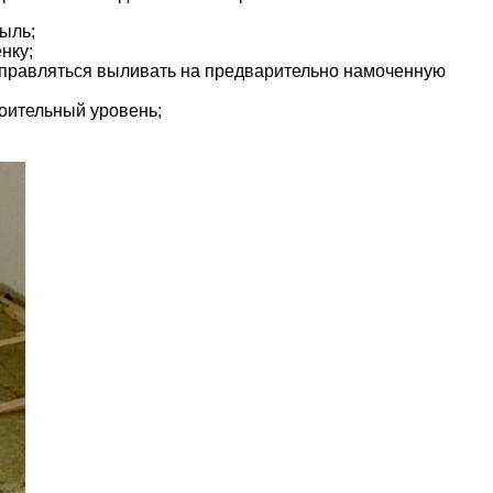
пыль;
нку;
аправляться выливать на предварительно намоченную
оительный уровень;