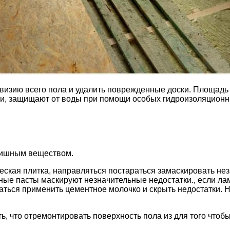
евизию всего пола и удалить поврежденные доски. Площад
сти, защищают от воды при помощи особых гидроизоляционн
нишным веществом.
ческая плитка, направляться постараться замаскировать н
ые пасты маскируют незначительные недостатки., если лам
аться применить цементное молочко и скрыть недостатки. Н
, что отремонтировать поверхность пола из для того чтобы