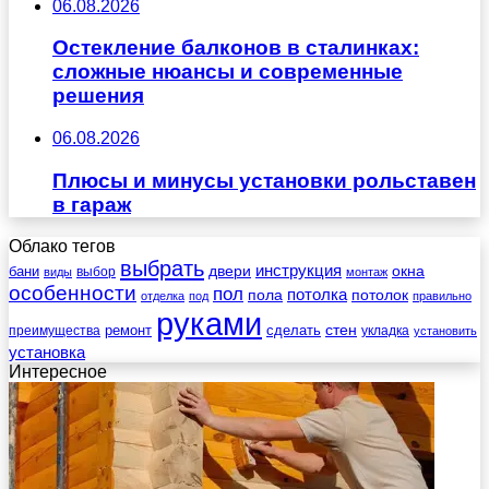
06.08.2026
Остекление балконов в сталинках:
сложные нюансы и современные
решения
06.08.2026
Плюсы и минусы установки рольставен
в гараж
Облако тегов
выбрать
инструкция
бани
двери
окна
виды
выбор
монтаж
особенности
пол
пола
потолка
потолок
отделка
под
правильно
руками
стен
ремонт
сделать
преимущества
укладка
установить
установка
Интересное