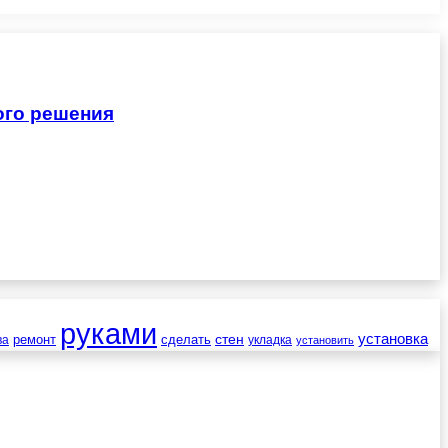
ого решения
руками
установка
стен
ремонт
сделать
ва
укладка
установить