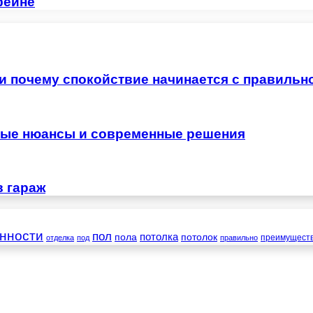
фейне
 и почему спокойствие начинается с правильн
жные нюансы и современные решения
в гараж
нности
пол
пола
потолка
потолок
преимущест
отделка
под
правильно