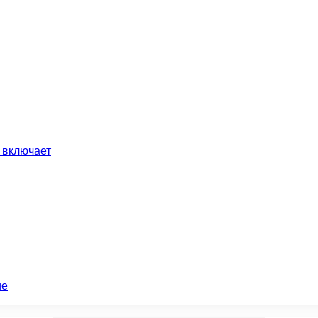
 включает
ие