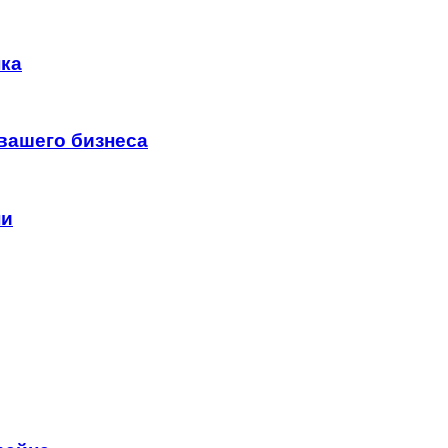
нка
 вашего бизнеса
ни