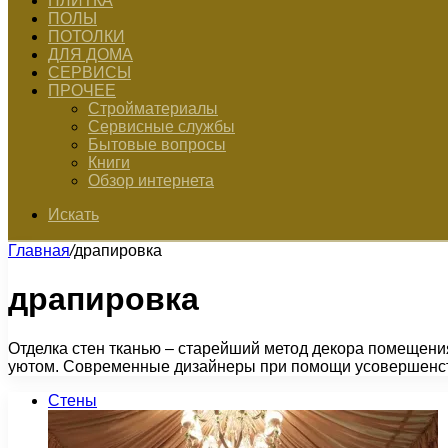
ПЛИТКА
ПОЛЫ
ПОТОЛКИ
ДЛЯ ДОМА
СЕРВИСЫ
ПРОЧЕЕ
Стройматериалы
Сервисные службы
Бытовые вопросы
Книги
Обзор интернета
Искать
Главная
/
драпировка
драпировка
Отделка стен тканью – старейший метод декора помещени
уютом. Современные дизайнеры при помощи усовершенс
Стены