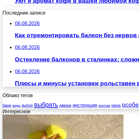
Уют и аромат кофе в вашей любимой ко
Последние записи
06.08.2026
Как отремонтировать балкон без нервов
06.08.2026
Остекление балконов в сталинках: сло
06.08.2026
Плюсы и минусы установки рольставен 
Облако тегов
выбрать
особе
инструкция
бани
двери
окна
виды
выбор
монтаж
Интересное