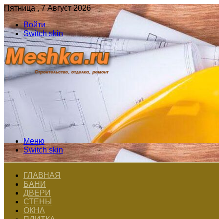
Пятница , 7 Август 2026
Войти
Switch skin
Меню
Switch skin
ГЛАВНАЯ
БАНИ
ДВЕРИ
СТЕНЫ
ОКНА