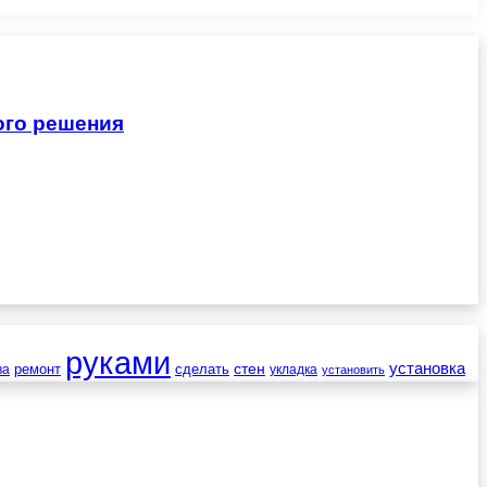
ого решения
руками
установка
стен
ремонт
сделать
ва
укладка
установить