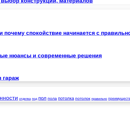
– выбор конструкции, материалов
 и почему спокойствие начинается с правильн
жные нюансы и современные решения
в гараж
нности
пол
пола
потолка
потолок
преимущест
отделка
под
правильно