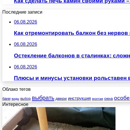
Как сделать печь камин своими руками 
Последние записи
06.08.2026
Как отремонтировать балкон без нервов
06.08.2026
Остекление балконов в сталинках: сло
06.08.2026
Плюсы и минусы установки рольставен 
Облако тегов
выбрать
особе
инструкция
бани
двери
окна
виды
выбор
монтаж
Интересное