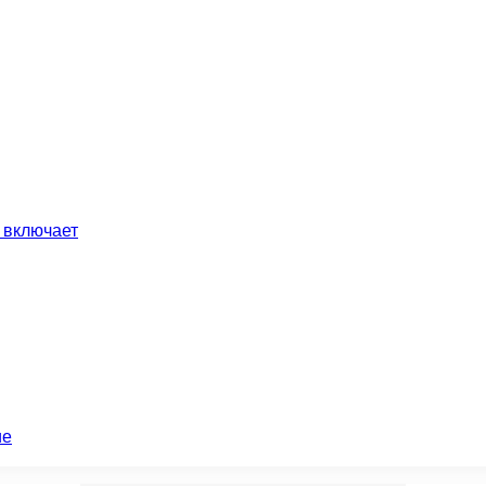
 включает
ие