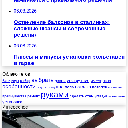
06.08.2026
Остекление балконов в сталинках:
сложные нюансы и современные
решения
06.08.2026
Плюсы и минусы установки рольставен
в гараж
Облако тегов
выбрать
инструкция
бани
двери
окна
виды
выбор
монтаж
особенности
пол
пола
потолка
потолок
отделка
под
правильно
руками
стен
ремонт
сделать
преимущества
укладка
установить
установка
Интересное