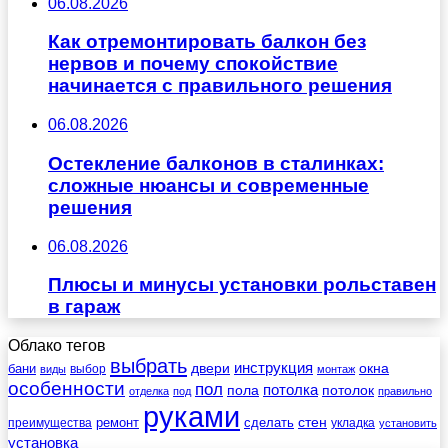
06.08.2026
Как отремонтировать балкон без
нервов и почему спокойствие
начинается с правильного решения
06.08.2026
Остекление балконов в сталинках:
сложные нюансы и современные
решения
06.08.2026
Плюсы и минусы установки рольставен
в гараж
Облако тегов
выбрать
инструкция
бани
двери
окна
виды
выбор
монтаж
особенности
пол
пола
потолка
потолок
отделка
под
правильно
руками
стен
ремонт
сделать
преимущества
укладка
установить
установка