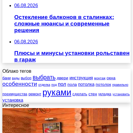
06.08.2026
Остекление балконов в сталинках:
сложные нюансы и современные
решения
06.08.2026
Плюсы и минусы установки рольставен
в гараж
Облако тегов
выбрать
инструкция
бани
двери
окна
виды
выбор
монтаж
особенности
пол
пола
потолка
потолок
отделка
под
правильно
руками
стен
ремонт
сделать
преимущества
укладка
установить
установка
Интересное