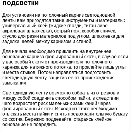
подсветки
Для установки на потолочный карниз светодиодной
ленты вам пригодятся такие инструменты и материалы:
универсальный клей (жидкие гвозди, титан либо
акриловая шпаклевка), острый нож, коробок спичек,
стусло для резки материалов под углом, шпаклевка для
заделки щелей между карнизом и стеной.
Для начала необходимо приклеить на внутреннее
основание карниза фольгированный скотч, в случае если
у вас особый скотч от производителя потолочного
карниза для натяжного потолка, то проклейте лишь углы
и места стыков. Потом направляться подготовить
светодиодную ленту, защитив ее от происхождения
замыкания.
Светодиодную ленту возможно собрать из отрезков и
между собой соединить способом пайки, в следствии
чего возрастает риск маленьких замыканий через
фольгированный скотч. Исходя из этого необходимо
отыскать места пайки и снять предохранительную бумагу
со скотча. Бережно поддевайте, стараясь клейкое
основание не повредить.