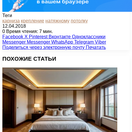
Теги
карниза
крепление
натяжному
потолку
12.04.2018
0
Время чтения: 7 мин.
Facebook
X
Pinterest
Вконтакте
Одноклассники
Messenger
Messenger
WhatsApp
Telegram
Viber
Поделиться через электронную почту
Печатать
ПОХОЖИЕ СТАТЬИ