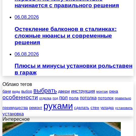
начинается с правильного решения
06.08.2026
Остекление балконов в сталинках:
сложные нюансы и современные
решения
06.08.2026
Плюсы и минусы установки рольставен
в гараж
Облако тегов
выбрать
инструкция
бани
двери
окна
виды
выбор
монтаж
особенности
пол
пола
потолка
потолок
отделка
под
правильно
руками
стен
ремонт
сделать
преимущества
укладка
установить
установка
Интересное