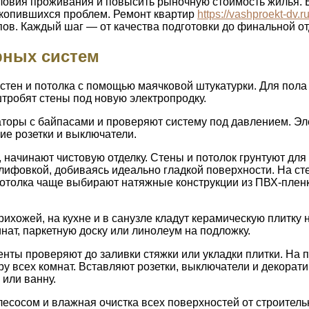
ловия проживания и повысить рыночную стоимость жилья. 
акопившихся проблем. Ремонт квартир
https://vashproekt-dv.r
в. Каждый шаг — от качества подготовки до финальной отд
рных систем
тен и потолка с помощью маячковой штукатурки. Для пола 
тробят стены под новую электропродку.
аторы с байпасами и проверяют систему под давлением. Э
ие розетки и выключатели.
, начинают чистовую отделку. Стены и потолок грунтуют д
лифовкой, добиваясь идеально гладкой поверхности. На ст
толка чаще выбирают натяжные конструкции из ПВХ-пленки
ихожей, на кухне и в санузле кладут керамическую плитку 
нат, паркетную доску или линолеум на подложку.
енты проверяют до заливки стяжки или укладки плитки. На
у всех комнат. Вставляют розетки, выключатели и декорат
 или ванну.
осом и влажная очистка всех поверхностей от строитель