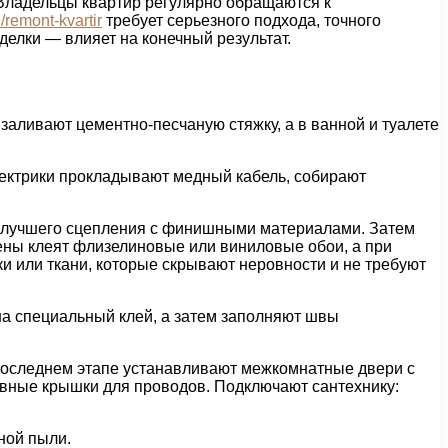
Владельцы квартир регулярно обращаются к
u/remont-kvartir
требует серьезного подхода, точного
елки — влияет на конечный результат.
заливают цементно-песчаную стяжку, а в ванной и туалете
лектрики прокладывают медный кабель, собирают
ля лучшего сцепления с финишными материалами. Затем
ены клеят флизелиновые или виниловые обои, а при
 или ткани, которые скрывают неровности и не требуют
на специальный клей, а затем заполняют швы
 последнем этапе устанавливают межкомнатные двери с
ивные крышки для проводов. Подключают сантехнику:
ной пыли.