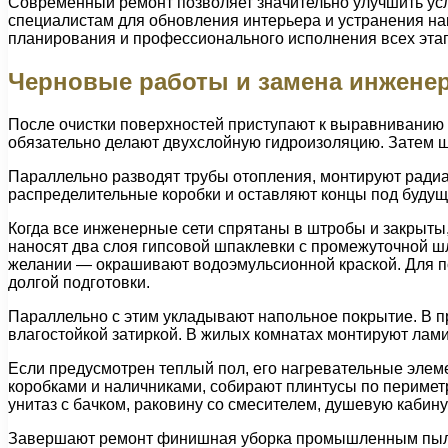
Современный ремонт позволяет значительно улучшить ус
специалистам для обновления интерьера и устранения н
планирования и профессионального исполнения всех этапо
Черновые работы и замена инжене
После очистки поверхностей приступают к выравниванию с
обязательно делают двухслойную гидроизоляцию. Затем ш
Параллельно разводят трубы отопления, монтируют ради
распределительные коробки и оставляют концы под будущ
Когда все инженерные сети спрятаны в штробы и закрыты
наносят два слоя гипсовой шпаклевки с промежуточной ш
желании — окрашивают водоэмульсионной краской. Для по
долгой подготовки.
Параллельно с этим укладывают напольное покрытие. В пр
влагостойкой затиркой. В жилых комнатах монтируют лами
Если предусмотрен теплый пол, его нагревательные элем
коробками и наличниками, собирают плинтусы по периметр
унитаз с бачком, раковину со смесителем, душевую кабину
Завершают ремонт финишная уборка промышленным пылес