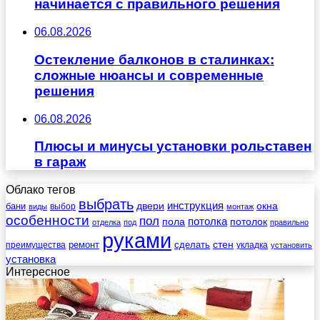
начинается с правильного решения
06.08.2026
Остекление балконов в сталинках:
сложные нюансы и современные
решения
06.08.2026
Плюсы и минусы установки рольставен
в гараж
Облако тегов
выбрать
инструкция
бани
двери
окна
виды
выбор
монтаж
особенности
пол
пола
потолка
потолок
отделка
под
правильно
руками
стен
ремонт
сделать
преимущества
укладка
установить
установка
Интересное