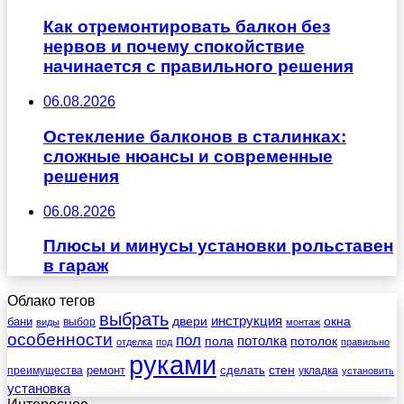
Как отремонтировать балкон без
нервов и почему спокойствие
начинается с правильного решения
06.08.2026
Остекление балконов в сталинках:
сложные нюансы и современные
решения
06.08.2026
Плюсы и минусы установки рольставен
в гараж
Облако тегов
выбрать
инструкция
бани
двери
окна
виды
выбор
монтаж
особенности
пол
пола
потолка
потолок
отделка
под
правильно
руками
стен
ремонт
сделать
преимущества
укладка
установить
установка