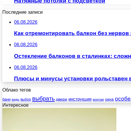
Натяжные потолки с подсветкой
Последние записи
06.08.2026
Как отремонтировать балкон без нервов
06.08.2026
Остекление балконов в сталинках: сло
06.08.2026
Плюсы и минусы установки рольставен 
Облако тегов
выбрать
особе
инструкция
бани
двери
окна
виды
выбор
монтаж
Интересное