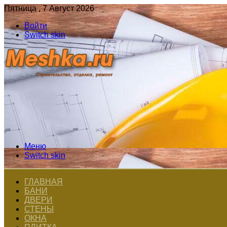
Пятница , 7 Август 2026
Войти
Switch skin
Меню
Switch skin
ГЛАВНАЯ
БАНИ
ДВЕРИ
СТЕНЫ
ОКНА