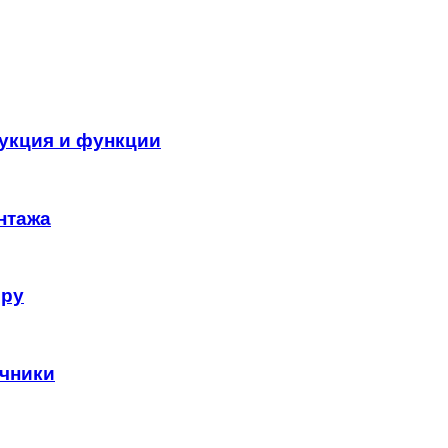
укция и функции
нтажа
еру
ичники