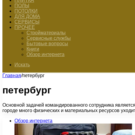
ПЛИТКА
ПОЛЫ
ПОТОЛКИ
ДЛЯ ДОМА
СЕРВИСЫ
ПРОЧЕЕ
Стройматериалы
Сервисные службы
Бытовые вопросы
Книги
Обзор интернета
Искать
Главная
/
петербург
петербург
Основной задачей командированного сотрудника является 
городе много физических и материальных ресурсов уход
Обзор интернета