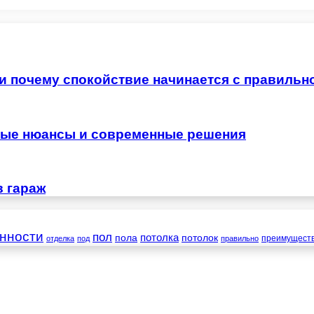
 и почему спокойствие начинается с правильн
жные нюансы и современные решения
в гараж
нности
пол
пола
потолка
потолок
преимущест
отделка
под
правильно