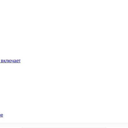
 включает
ие