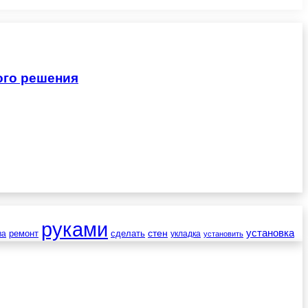
ого решения
руками
установка
стен
ремонт
сделать
ва
укладка
установить