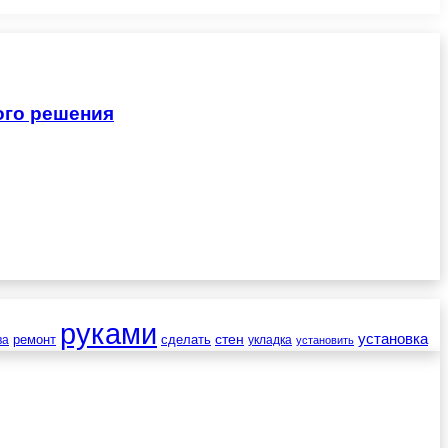
ого решения
руками
установка
стен
ремонт
сделать
ва
укладка
установить