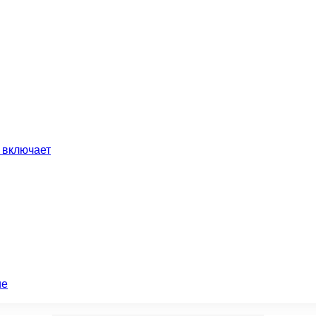
 включает
ие