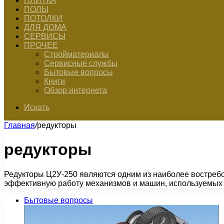
ПЛИТКА
ПОЛЫ
ПОТОЛКИ
ДЛЯ ДОМА
СЕРВИСЫ
ПРОЧЕЕ
Стройматериалы
Сервисные службы
Бытовые вопросы
Книги
Обзор интернета
Искать
Главная
/
редукторы
редукторы
Редукторы Ц2У-250 являются одним из наиболее востреб
эффективную работу механизмов и машин, используемых
Бытовые вопросы