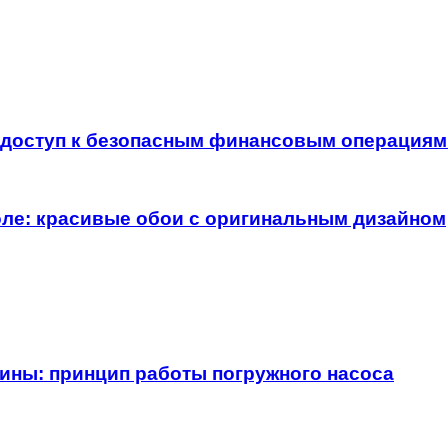
ь доступ к безопасным финансовым операция
оле: красивые обои с оригинальным дизайном
жины: принцип работы погружного насоса