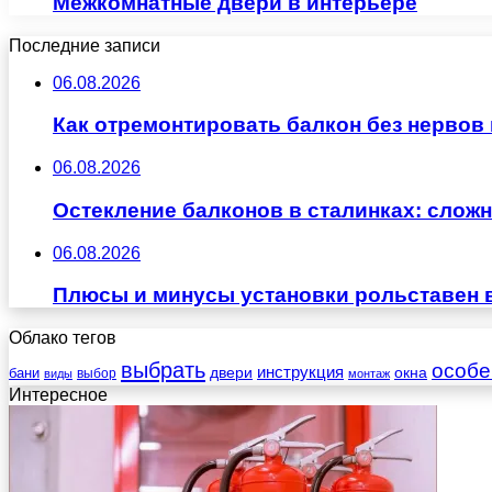
Межкомнатные двери в интерьере
Последние записи
06.08.2026
Как отремонтировать балкон без нервов
06.08.2026
Остекление балконов в сталинках: сло
06.08.2026
Плюсы и минусы установки рольставен 
Облако тегов
выбрать
особе
инструкция
бани
двери
окна
виды
выбор
монтаж
Интересное