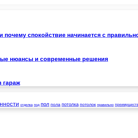
 и почему спокойствие начинается с правильн
жные нюансы и современные решения
в гараж
нности
пол
пола
потолка
потолок
преимущест
отделка
под
правильно