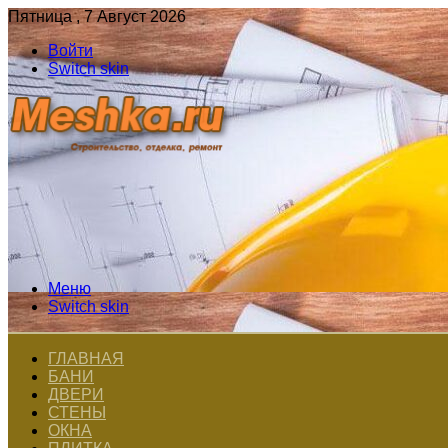
Пятница , 7 Август 2026
Войти
Switch skin
Меню
Switch skin
ГЛАВНАЯ
БАНИ
ДВЕРИ
СТЕНЫ
ОКНА