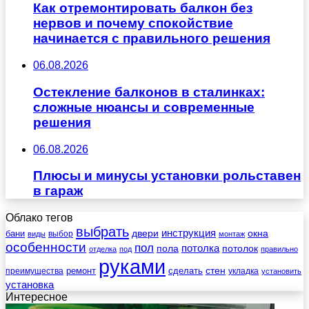
Как отремонтировать балкон без
нервов и почему спокойствие
начинается с правильного решения
06.08.2026
Остекление балконов в сталинках:
сложные нюансы и современные
решения
06.08.2026
Плюсы и минусы установки рольставен
в гараж
Облако тегов
выбрать
инструкция
бани
двери
окна
виды
выбор
монтаж
особенности
пол
пола
потолка
потолок
отделка
под
правильно
руками
стен
ремонт
сделать
преимущества
укладка
установить
установка
Интересное