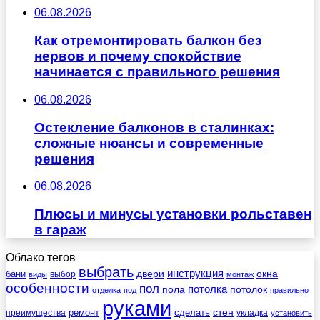
06.08.2026
Как отремонтировать балкон без
нервов и почему спокойствие
начинается с правильного решения
06.08.2026
Остекление балконов в сталинках:
сложные нюансы и современные
решения
06.08.2026
Плюсы и минусы установки рольставен
в гараж
Облако тегов
выбрать
инструкция
бани
двери
окна
виды
выбор
монтаж
особенности
пол
пола
потолка
потолок
отделка
под
правильно
руками
стен
ремонт
сделать
преимущества
укладка
установить