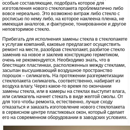
особые составляющие, подобрать которое для
изготовления нового стеклопакета проблематично либо
вовсе нереально. Это возможно витраж либо стекло с
росписью по нему либо, на которое наклеена пленка, не
имеющая аналогов, и фактурное, тонированное и другое
неповторимое стекло.
Прибегать для исполнения замены стекла в стеклопакете
к услугам компаний, каковые предлагают осуществить
ремонт на месте, разобрав стеклопакет, разбитое стекло
заменив на новое и заклеив конструкцию герметиком,
очень не рекомендуется. Необходимо знать, что в
блестящих пластинках, расположенных между стеклами,
засыпан высушивающий воздушное пространство
порошок – силикагель. На протяжении разгерметизации
стеклопакета силикагель, соответственно, набирает из
воздуха влагу. Через какое-то время по окончании
замены стекла, или в камеры на стеклах выступит влага,
или силикагель начнет стекать в виде желтой смолы. От
для того чтобы ремонта, естественно, лучше сходу
отказаться и заказать изготовление нового стеклопакета
в сервисном центре пластиковых окон, который сделает
его на современном оборудовании в заводских условиях.