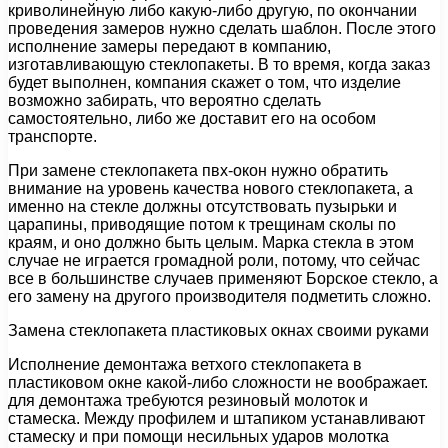
криволинейную либо какую-либо другую, по окончании
проведения замеров нужно сделать шаблон. После этого
исполнение замеры передают в компанию,
изготавливающую стеклопакеты. В то время, когда заказ
будет выполнен, компания скажет о том, что изделие
возможно забирать, что вероятно сделать
самостоятельно, либо же доставит его на особом
транспорте.
При замене стеклопакета пвх-окон нужно обратить
внимание на уровень качества нового стеклопакета, а
именно на стекле должны отсутствовать пузырьки и
царапины, приводящие потом к трещинам сколы по
краям, и оно должно быть целым. Марка стекла в этом
случае не играется громадной роли, потому, что сейчас
все в большинстве случаев применяют Борское стекло, а
его замену на другого производителя подметить сложно.
Замена стеклопакета пластиковых окнах своими руками
Исполнение демонтажа ветхого стеклопакета в
пластиковом окне какой-либо сложности не воображает.
для демонтажа требуются резиновый молоток и
стамеска. Между профилем и штапиком устанавливают
стамеску и при помощи несильных ударов молотка