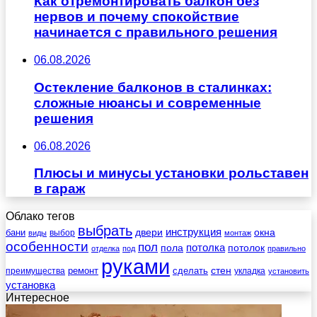
Как отремонтировать балкон без
нервов и почему спокойствие
начинается с правильного решения
06.08.2026
Остекление балконов в сталинках:
сложные нюансы и современные
решения
06.08.2026
Плюсы и минусы установки рольставен
в гараж
Облако тегов
выбрать
инструкция
бани
двери
окна
виды
выбор
монтаж
особенности
пол
пола
потолка
потолок
отделка
под
правильно
руками
стен
ремонт
сделать
преимущества
укладка
установить
установка
Интересное