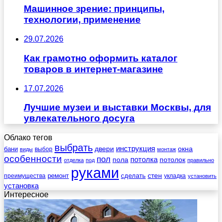
Машинное зрение: принципы,
технологии, применение
29.07.2026
Как грамотно оформить каталог
товаров в интернет-магазине
17.07.2026
Лучшие музеи и выставки Москвы, для
увлекательного досуга
Облако тегов
выбрать
инструкция
бани
двери
окна
виды
выбор
монтаж
особенности
пол
пола
потолка
потолок
отделка
под
правильно
руками
стен
ремонт
сделать
преимущества
укладка
установить
установка
Интересное