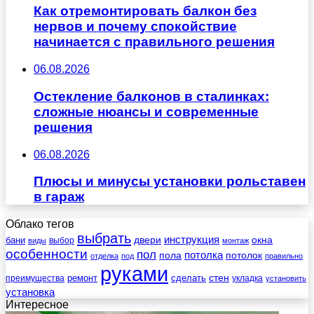
Как отремонтировать балкон без
нервов и почему спокойствие
начинается с правильного решения
06.08.2026
Остекление балконов в сталинках:
сложные нюансы и современные
решения
06.08.2026
Плюсы и минусы установки рольставен
в гараж
Облако тегов
выбрать
инструкция
бани
двери
окна
виды
выбор
монтаж
особенности
пол
пола
потолка
потолок
отделка
под
правильно
руками
стен
ремонт
сделать
преимущества
укладка
установить
установка
Интересное