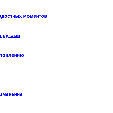
радостных моментов
и руками
отовлению
рименение