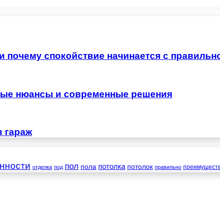
 и почему спокойствие начинается с правильн
жные нюансы и современные решения
в гараж
нности
пол
пола
потолка
потолок
преимущест
отделка
под
правильно