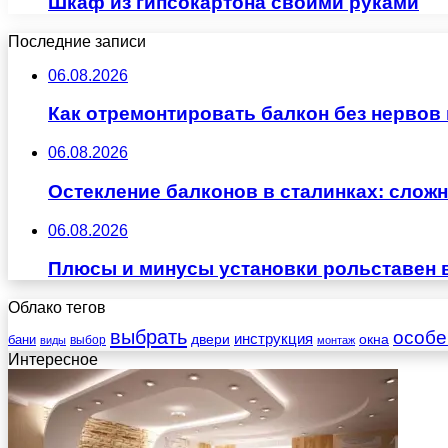
Шкаф из гипсокартона своими руками
Последние записи
06.08.2026
Как отремонтировать балкон без нервов
06.08.2026
Остекление балконов в сталинках: сло
06.08.2026
Плюсы и минусы установки рольставен 
Облако тегов
выбрать
особе
инструкция
бани
двери
окна
виды
выбор
монтаж
Интересное