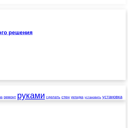
ого решения
руками
установка
стен
ремонт
сделать
ва
укладка
установить