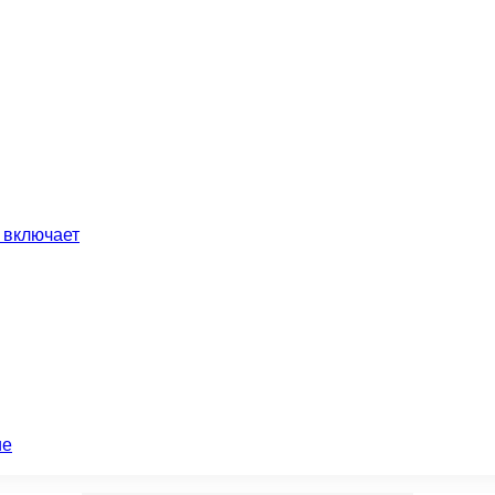
 включает
ие