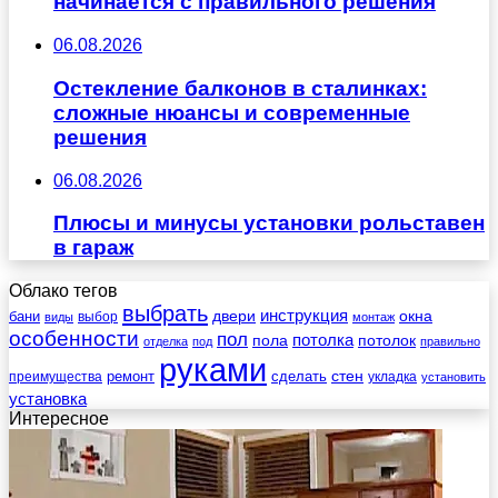
начинается с правильного решения
06.08.2026
Остекление балконов в сталинках:
сложные нюансы и современные
решения
06.08.2026
Плюсы и минусы установки рольставен
в гараж
Облако тегов
выбрать
инструкция
бани
двери
окна
виды
выбор
монтаж
особенности
пол
пола
потолка
потолок
отделка
под
правильно
руками
стен
ремонт
сделать
преимущества
укладка
установить
установка
Интересное