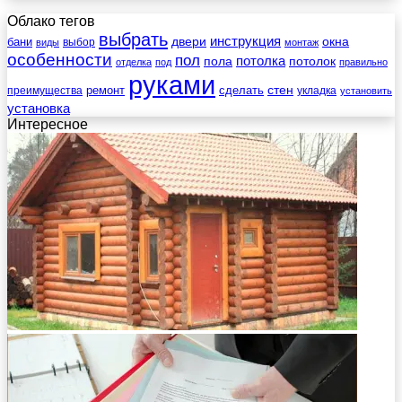
Облако тегов
выбрать
инструкция
бани
двери
окна
виды
выбор
монтаж
особенности
пол
пола
потолка
потолок
отделка
под
правильно
руками
стен
ремонт
сделать
преимущества
укладка
установить
установка
Интересное