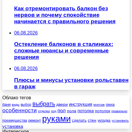
Как отремонтировать балкон без
нервов и почему спокойствие
начинается с правильного решения
06.08.2026
Остекление балконов в сталинках:
сложные нюансы и современные
решения
06.08.2026
Плюсы и минусы установки рольставен
в гараж
Облако тегов
выбрать
инструкция
бани
двери
окна
виды
выбор
монтаж
особенности
пол
пола
потолка
потолок
отделка
под
правильно
руками
стен
ремонт
сделать
преимущества
укладка
установить
установка
Интересное