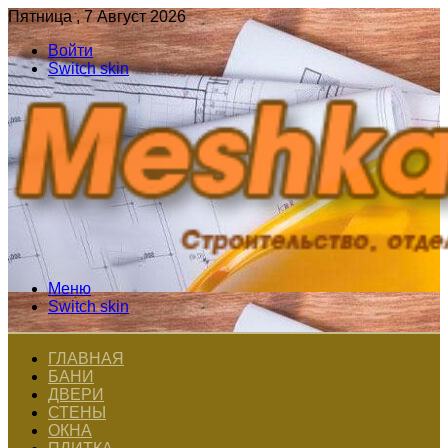
Пятница , 7 Август 2026
Войти
Switch skin
Меню
Switch skin
ГЛАВНАЯ
БАНИ
ДВЕРИ
СТЕНЫ
ОКНА