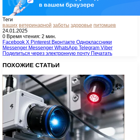
Теги
ваших
ветеринарной
заботы
здоровье
питомцев
24.01.2025
0
Время чтения: 2 мин.
Facebook
X
Pinterest
Вконтакте
Одноклассники
Messenger
Messenger
WhatsApp
Telegram
Viber
Поделиться через электронную почту
Печатать
ПОХОЖИЕ СТАТЬИ