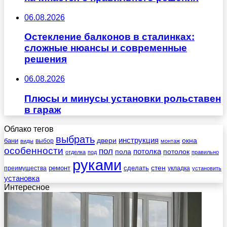
06.08.2026
Остекление балконов в сталинках:
сложные нюансы и современные
решения
06.08.2026
Плюсы и минусы установки рольставен
в гараж
Облако тегов
выбрать
инструкция
бани
двери
окна
виды
выбор
монтаж
особенности
пол
пола
потолка
потолок
отделка
под
правильно
руками
стен
ремонт
сделать
преимущества
укладка
установить
установка
Интересное