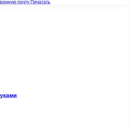
тронную почту
Печатать
руками