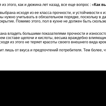
из этого, как и дюжина лет назад, все еще вопрос : «
Как в
 выбрана исходя из ее класса прочности, и устойчивости к 
оры нужно учитывать в обязательном порядке, поскольку в д
окрытие. Помимо этого, пол в кухне не должен быть скольз
зана владеть большими показателями прочности и износостой
ем составе щелочи и кислоты, весьма враждебно влияющие 
одя из этого не теряет красоты своего внешнего вида кром
исит лишь от вкуса и предпочтений потребителя. Тем более,