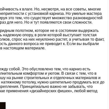
йчивость к влаге. Но, несмотря, на все советы, многие
 неприятности с установкой карниза. Но умелые мастера
руя это тем, что существует множество разновидностей
аз для него. Но и тут появляются свои сложности.
оридным полотном, которое не в состоянии выдержать
ь надежную опору, в роли которой выступает толстая
ов, спрос на них неуклонно растет, а учитывая то факт,
ность данного вопроса не приводит к. Если вы выбрали
е в настоящем материале.
ду собой. Это обусловлено тем, что карниз есть
нительным комфортом и уютом. В связи с тем, что в
шу на рынке строительных и отделочных материалов и
к натяжному потолку, нужно шепетильно продумать все до
 крепления. Принципиально важно не забывать, что
случае применения «дизайнерских фишек», любой метод