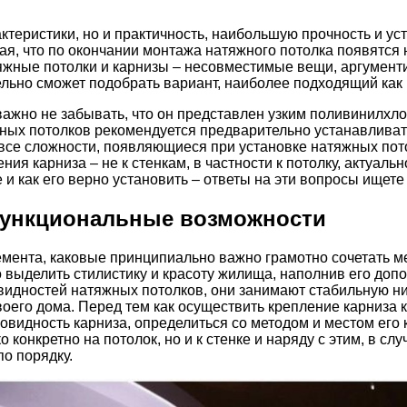
еристики, но и практичность, наибольшую прочность и усто
гая, что по окончании монтажа натяжного потолка появятся
яжные потолки и карнизы – несовместимые вещи, аргументи
ельно сможет подобрать вариант, наиболее подходящий как р
ажно не забывать, что он представлен узким поливинилхл
яжных потолков рекомендуется предварительно устанавливат
е сложности, появляющиеся при установке натяжных потолк
ия карниза – не к стенкам, в частности к потолку, актуаль
е и как его верно установить – ответы на эти вопросы ищет
функциональные возможности
ента, каковые принципиально важно грамотно сочетать меж
ыделить стилистику и красоту жилища, наполнив его допол
идностей натяжных потолков, они занимают стабильную ни
воего дома. Перед тем как осуществить крепление карниза 
овидность карниза, определиться со методом и местом его
о конкретно на потолок, но и к стенке и наряду с этим, в 
о порядку.