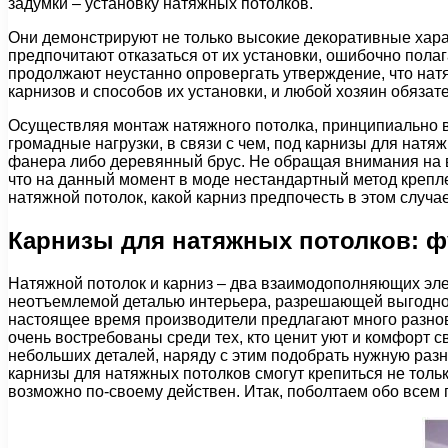
задумки – установку натяжных потолков.
Они демонстрируют не только высокие декоративные характ
предпочитают отказаться от их установки, ошибочно пола
продолжают неустанно опровергать утверждение, что нат
карнизов и способов их установки, и любой хозяин обязат
Осуществляя монтаж натяжного потолка, принципиально в
громадные нагрузки, в связи с чем, под карнизы для нат
фанера либо деревянный брус. Не обращая внимания на вс
что на данный момент в моде нестандартный метод креплен
натяжной потолок, какой карниз предпочесть в этом случа
Карнизы для натяжных потолков: 
Натяжной потолок и карниз – два взаимодополняющих элем
неотъемлемой деталью интерьера, разрешающей выгодно в
настоящее время производители предлагают много разнов
очень востребованы среди тех, кто ценит уют и комфорт с
небольших деталей, наряду с этим подобрать нужную разн
карнизы для натяжных потолков смогут крепиться не тольк
возможно по-своему действен. Итак, поболтаем обо всем п