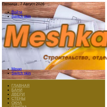
Пятница , 7 Август 2026
Войти
Switch skin
Меню
Switch skin
ГЛАВНАЯ
БАНИ
ДВЕРИ
СТЕНЫ
ОКНА