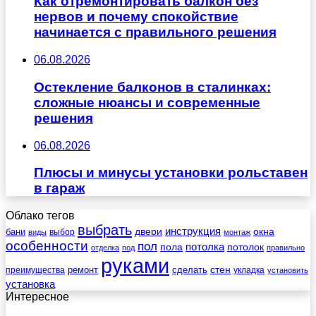
Как отремонтировать балкон без
нервов и почему спокойствие
начинается с правильного решения
06.08.2026
Остекление балконов в сталинках:
сложные нюансы и современные
решения
06.08.2026
Плюсы и минусы установки рольставен
в гараж
Облако тегов
выбрать
инструкция
бани
двери
окна
виды
выбор
монтаж
особенности
пол
пола
потолка
потолок
отделка
под
правильно
руками
стен
ремонт
сделать
преимущества
укладка
установить
установка
Интересное