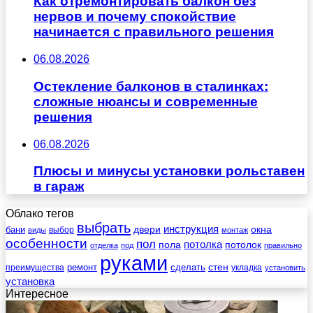
Как отремонтировать балкон без
нервов и почему спокойствие
начинается с правильного решения
06.08.2026
Остекление балконов в сталинках:
сложные нюансы и современные
решения
06.08.2026
Плюсы и минусы установки рольставен
в гараж
Облако тегов
выбрать
инструкция
бани
двери
окна
виды
выбор
монтаж
особенности
пол
пола
потолка
потолок
отделка
под
правильно
руками
стен
ремонт
сделать
преимущества
укладка
установить
установка
Интересное