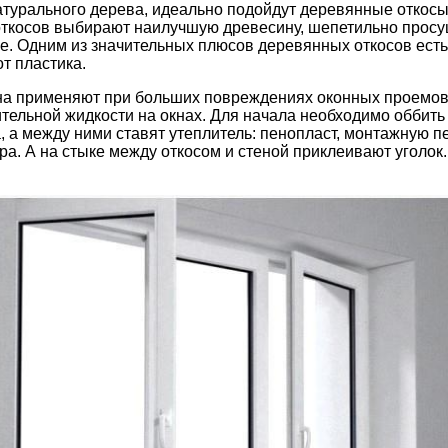
натурального дерева, идеально подойдут деревянные откос
откосов выбирают наилучшую древесину, шепетильно просу
вые. Одним из значительных плюсов деревянных откосов есть
т пластика.
ртона применяют при больших повреждениях оконных проемо
ельной жидкости на окнах. Для начала необходимо оббить в
, а между ними ставят утеплитель: пенопласт, монтажную п
а. А на стыке между откосом и стеной приклеивают уголок. 