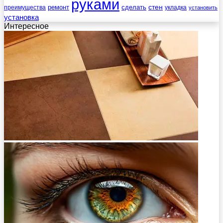
руками
стен
ремонт
сделать
преимущества
укладка
установить
установка
Интересное