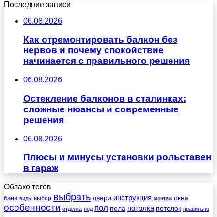
Последние записи
06.08.2026
Как отремонтировать балкон без
нервов и почему спокойствие
начинается с правильного решения
06.08.2026
Остекление балконов в сталинках:
сложные нюансы и современные
решения
06.08.2026
Плюсы и минусы установки рольставен
в гараж
Облако тегов
выбрать
инструкция
бани
двери
окна
виды
выбор
монтаж
особенности
пол
пола
потолка
потолок
отделка
под
правильно