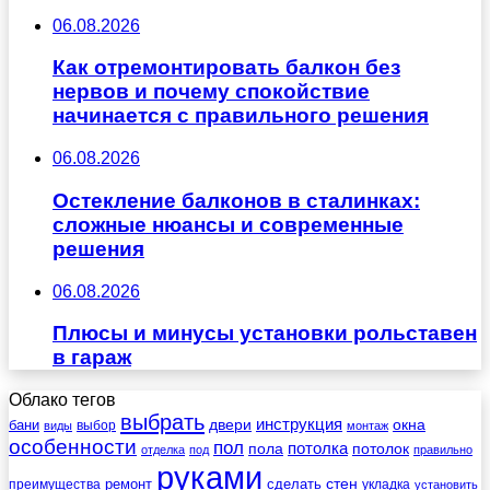
06.08.2026
Как отремонтировать балкон без
нервов и почему спокойствие
начинается с правильного решения
06.08.2026
Остекление балконов в сталинках:
сложные нюансы и современные
решения
06.08.2026
Плюсы и минусы установки рольставен
в гараж
Облако тегов
выбрать
инструкция
бани
двери
окна
виды
выбор
монтаж
особенности
пол
пола
потолка
потолок
отделка
под
правильно
руками
стен
ремонт
сделать
преимущества
укладка
установить