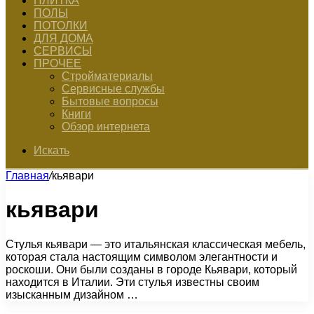
ПЛИТКА
ПОЛЫ
ПОТОЛКИ
ДЛЯ ДОМА
СЕРВИСЫ
ПРОЧЕЕ
Стройматериалы
Сервисные службы
Бытовые вопросы
Книги
Обзор интернета
Искать
Главная
/
кьявари
кьявари
Стулья кьявари — это итальянская классическая мебель,
которая стала настоящим символом элегантности и
роскоши. Они были созданы в городе Кьявари, который
находится в Италии. Эти стулья известны своим
изысканным дизайном …