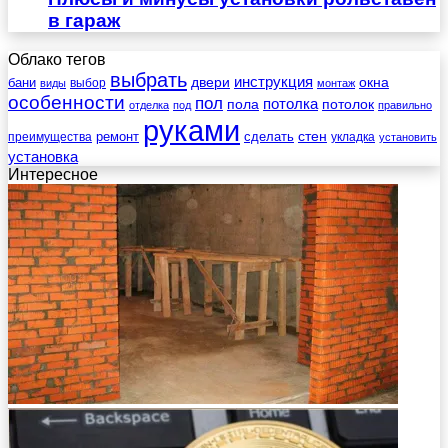
в гараж
Облако тегов
выбрать
инструкция
бани
двери
окна
виды
выбор
монтаж
особенности
пол
пола
потолка
потолок
отделка
под
правильно
руками
стен
ремонт
сделать
преимущества
укладка
установить
установка
Интересное