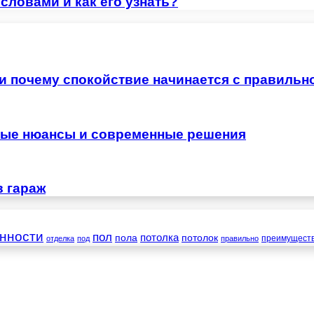
словами и как его узнать?
 и почему спокойствие начинается с правильн
жные нюансы и современные решения
в гараж
нности
пол
пола
потолка
потолок
преимущест
отделка
под
правильно