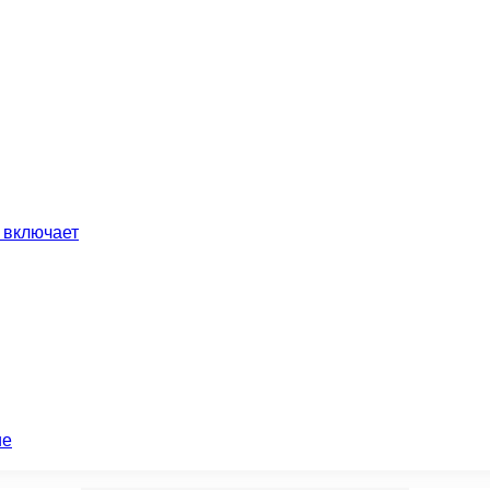
 включает
ие