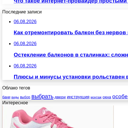
Что такое интернет-провайдер простыми 
Последние записи
06.08.2026
Как отремонтировать балкон без нервов
06.08.2026
Остекление балконов в сталинках: сло
06.08.2026
Плюсы и минусы установки рольставен 
Облако тегов
выбрать
особе
инструкция
бани
двери
окна
виды
выбор
монтаж
Интересное