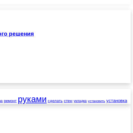
ого решения
руками
установка
стен
ремонт
сделать
ва
укладка
установить