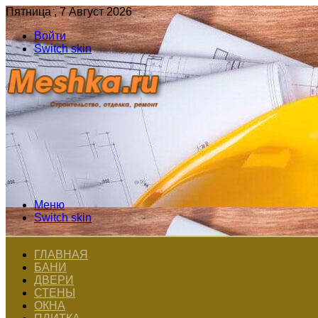
Пятница , 7 Август 2026
Войти
Switch skin
Меню
Switch skin
ГЛАВНАЯ
БАНИ
ДВЕРИ
СТЕНЫ
ОКНА