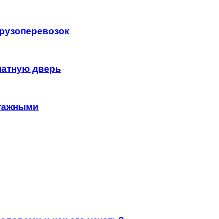
грузоперевозок
натную дверь
нтажными