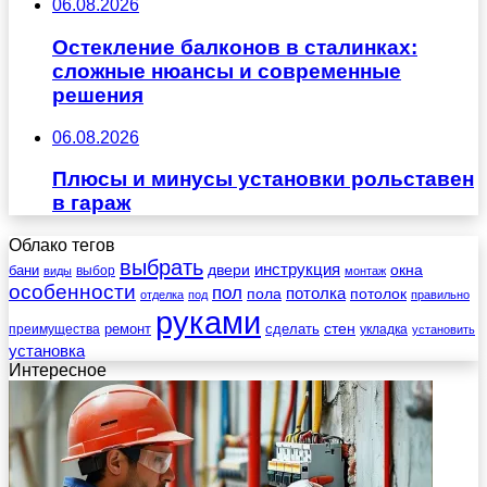
06.08.2026
Остекление балконов в сталинках:
сложные нюансы и современные
решения
06.08.2026
Плюсы и минусы установки рольставен
в гараж
Облако тегов
выбрать
инструкция
бани
двери
окна
виды
выбор
монтаж
особенности
пол
пола
потолка
потолок
отделка
под
правильно
руками
стен
ремонт
сделать
преимущества
укладка
установить
установка
Интересное