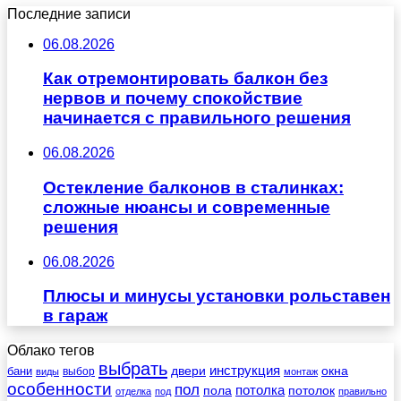
Последние записи
06.08.2026
Как отремонтировать балкон без
нервов и почему спокойствие
начинается с правильного решения
06.08.2026
Остекление балконов в сталинках:
сложные нюансы и современные
решения
06.08.2026
Плюсы и минусы установки рольставен
в гараж
Облако тегов
выбрать
инструкция
бани
двери
окна
виды
выбор
монтаж
особенности
пол
пола
потолка
потолок
отделка
под
правильно