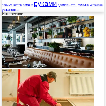
руками
стен
ремонт
сделать
преимущества
укладка
установить
установка
Интересное