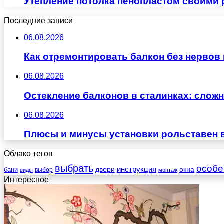
Утепление потолка пенопластом своими
Последние записи
06.08.2026
Как отремонтировать балкон без нервов
06.08.2026
Остекление балконов в сталинках: сло
06.08.2026
Плюсы и минусы установки рольставен 
Облако тегов
выбрать
особе
инструкция
бани
двери
окна
виды
выбор
монтаж
Интересное