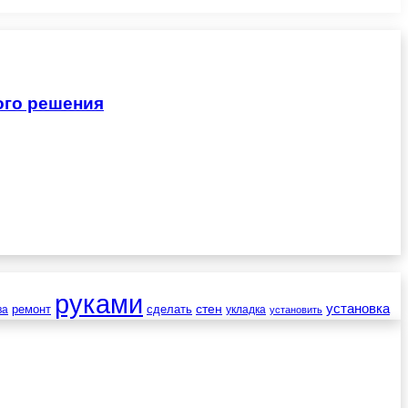
ого решения
руками
установка
стен
ремонт
сделать
ва
укладка
установить