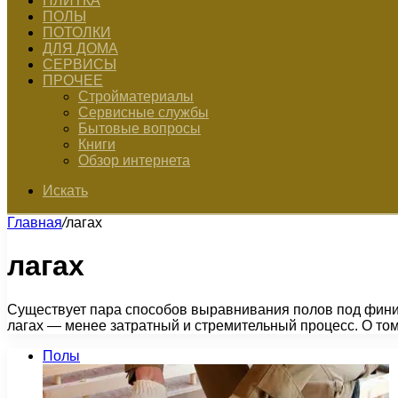
ПЛИТКА
ПОЛЫ
ПОТОЛКИ
ДЛЯ ДОМА
СЕРВИСЫ
ПРОЧЕЕ
Стройматериалы
Сервисные службы
Бытовые вопросы
Книги
Обзор интернета
Искать
Главная
/
лагах
лагах
Существует пара способов выравнивания полов под финиш
лагах — менее затратный и стремительный процесс. О то
Полы