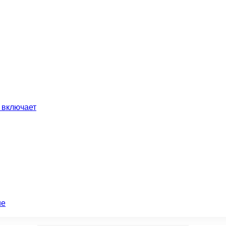
 включает
ие