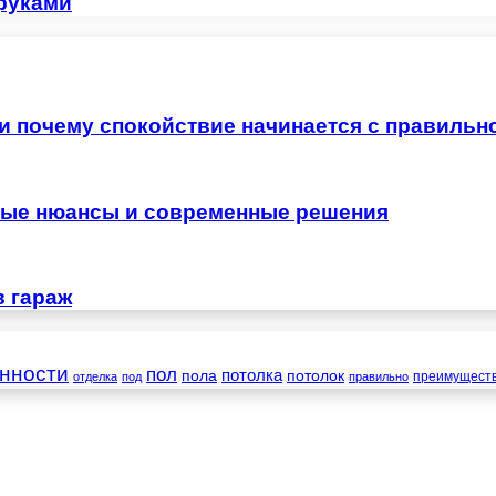
 руками
 и почему спокойствие начинается с правильн
жные нюансы и современные решения
в гараж
нности
пол
пола
потолка
потолок
преимущест
отделка
под
правильно