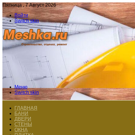
Пятница , 7 Август 2026
Войти
Switch skin
Меню
Switch skin
ГЛАВНАЯ
БАНИ
ДВЕРИ
СТЕНЫ
ОКНА