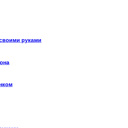
 своими руками
тона
нком