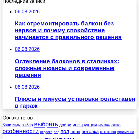
Последние записи
06.08.2026
Как отремонтировать балкон без
нервов и почему спокойствие
начинается с правильного решения
06.08.2026
Остекление балконов в сталинках:
сложные нюансы и современные
решения
06.08.2026
Плюсы и минусы установки рольставен
в гараж
Облако тегов
выбрать
инструкция
бани
двери
окна
виды
выбор
монтаж
особенности
пол
пола
потолка
потолок
отделка
под
правильно