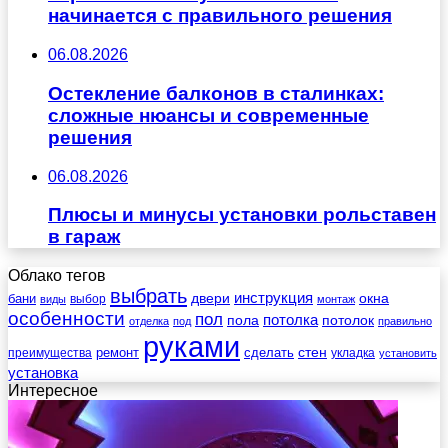
начинается с правильного решения
06.08.2026
Остекление балконов в сталинках:
сложные нюансы и современные
решения
06.08.2026
Плюсы и минусы установки рольставен
в гараж
Облако тегов
выбрать
инструкция
бани
двери
окна
виды
выбор
монтаж
особенности
пол
пола
потолка
потолок
отделка
под
правильно
руками
стен
ремонт
сделать
преимущества
укладка
установить
установка
Интересное